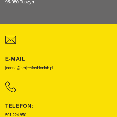
95-080 Tuszyn
E-MAIL
joanna@projectfashionlab.pl
TELEFON:
501 224 850