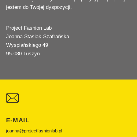
jestem do Twojej dyspozycji.
Project Fashion Lab
Joanna Stasiak-Szafrańska
Wyspiańskiego 49
95-080 Tuszyn
E-MAIL
joanna@projectfashionlab.pl