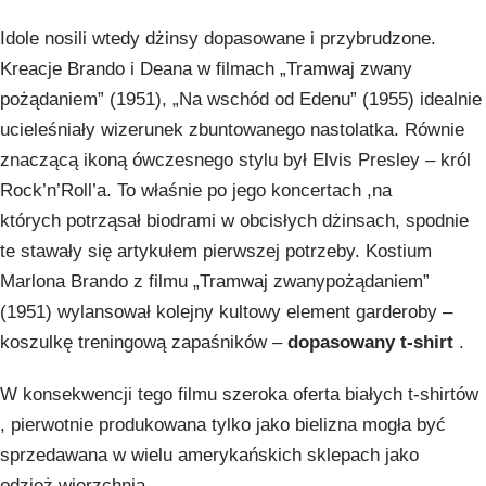
Idole nosili wtedy dżinsy dopasowane i przybrudzone.
Kreacje Brando i Deana w filmach „Tramwaj zwany
pożądaniem” (1951), „Na wschód od Edenu” (1955) idealnie
ucieleśniały wizerunek zbuntowanego nastolatka. Równie
znaczącą ikoną ówczesnego stylu był Elvis Presley – król
Rock’n’Roll’a. To właśnie po jego koncertach ,na
których potrząsał biodrami w obcisłych dżinsach, spodnie
te stawały się artykułem pierwszej potrzeby. Kostium
Marlona Brando z filmu „Tramwaj zwanypożądaniem”
(1951) wylansował kolejny kultowy element garderoby –
koszulkę treningową zapaśników –
dopasowany t-shirt
.
W konsekwencji tego filmu szeroka oferta białych t-shirtów
, pierwotnie produkowana tylko jako bielizna mogła być
sprzedawana w wielu amerykańskich sklepach jako
odzież wierzchnia .