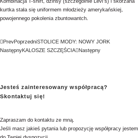
Kombinacja T-shirt, dżinsy (szczególnie Levi’s) i skórzana
kurtka stała się uniformem młodzieży amerykańskiej,
powojennego pokolenia zbuntowantch.
Prev
Poprzedni
STOLICE MODY: NOWY JORK
Następny
KALOSZE SZCZĘŚCIA
Następny
Jesteś zainteresowany współpracą?
Skontaktuj się!
Tel. 501 224 850
Zapraszam do kontaktu ze mną.
Jeśli masz jakieś pytania lub propozycję współpracy jestem
do Twojej dyspozycji.