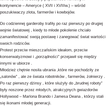
kontynencie – Ameryce ( XVII i XVIIIw.) – wśród
poszukiwaczy złota, farmerów i kowbojów.
Do codziennej garderoby trafiły po raz pierwszy po drugiej
wojnie światowej , kiedy to młode pokolenie chciało
zamanifestować swoją postawę i zanegować świat wartości
swoich rodziców.
Protest przeciw mieszczańskim ideałom, przeciw
konserwatyzmowi i „porządności” przejawił się między
innymi w ubiorze .
Młodzież chętnie nosiła ubrania ,które nie pochodziły ze
„salonów” , ale ze świata robotników , farmerów, żołnierzy .
Po raz pierwszy dżinsy , które służyły do „brudnej roboty”
były noszone przez młodych, atrakcyjnych gwiazdorów
Hollywood – Marlona Brando i Jamesa Deana , którzy stali
się ikonami młodej generacji.